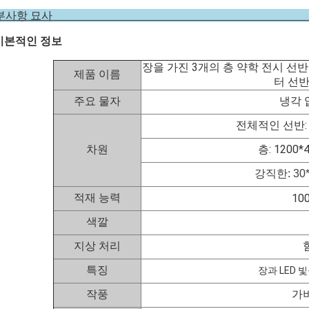
세부사항 
기본적인 정보
장을 가진 3개의 층 약학 전시 선반설
제품 이름
터 선
주요 물자
냉각 
전체적인 선반: 1
차원
층: 1200*
강직한: 30*
적재 능력
100
색깔
지상 처리
특징
장과 LED 
작풍
가