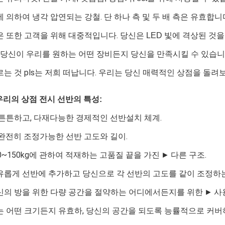
냉각 압연되는 강철.
에 의하여
단 하나 측 및 두 배 측은 유효합니다
고객을 위해 대중적입니다.
은 또한
당신은 LED 빛에 격상된 것
우리를 원하는 어떤 장비든지 당신을 만족시킬 수 있습니
 당신이
pls는 저희 떠납니다.
르는 것
우리는 당신 매력적인 상점을 돌려보
우리의 상점 전시 선반의 특성:
튼튼하고, 다재다능한 경제적인 선반설치 체계.
완전히 조정가능한 선반 고도와 길이.
0~150kg에 관하여 적재하는 고품질 끝을 가진
►
다른 구조.
유롭게 선반에 추가하고 당신으로 각 선반의 고도를 같이 조정하
신의 방을 위한 다량 공간을 절약하는 어디에서든지를 위한
►
사
는
어떤 크기든지 유효하, 당신의 공간을 되도록 능률적으로 커버