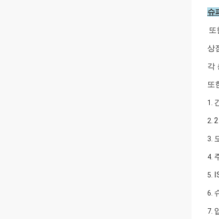
슈
또
상
각
또
1.
2.
3.
4.
5.
6.
7.