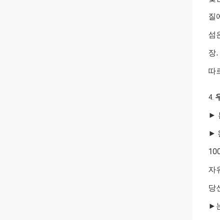
질
섬
장.
따
4.
►
►
10
자
당
►