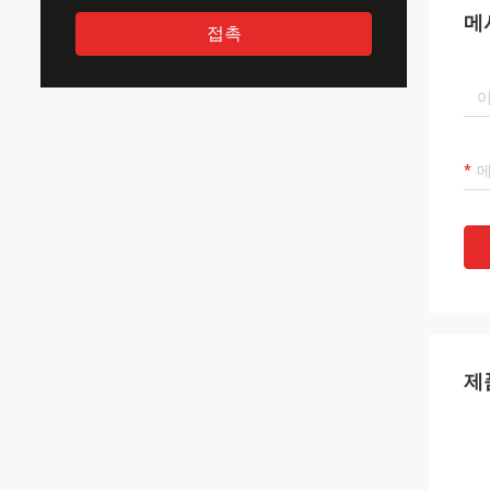
메
접촉
제