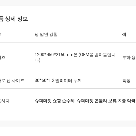
품 상세 정보
료
냉 압연 강철
색
Fernando
Ha
당신의 선반을 위한 감사합니다. 나의 스포츠
감사합니다 코코야
1200*450*2160mm은 (OEM을 받아들입니
이즈
부하 
다)
장비 창고는 지금 정돈되어 있 봅니다. 그리
의 옷 상점을 칭
고 나는 스포츠 상품을 위한 전시실을 하기
를 위해 매력 최
위하여 활주하고 있습니다. 저가 그것을 나중
게 느낍니다
에 디자인할 것을 도우십시오.
로 선 사이즈
30*60*1.2 밀리미터 두께
특징
조하다
슈퍼마켓 쇼핑 손수레
,
슈퍼마켓 곤돌라 보류
,
3 층 약