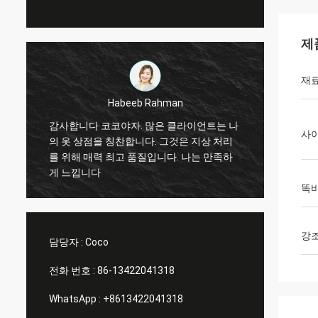
제
재
Marco galletti
언트는 나
항상 저를 위한 좋은 일이라고 행해지는 당
사
지상 처리
신! 크리스마스 상점 창 전시 선반은 도착했
는 만족하
습니다. 설치 후에, 우리는 당신에게 그림을
보낼 것입니다. 많은 감사.
똑바
강
담당자 :
Coco
전화 번호 :
86-13422041318
WhatsApp :
+8613422041318