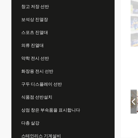
창고 저장 선반
보석상 진열장
스포츠 진열대
의류 진열대
약학 전시 선반
화장용 전시 선반
구두 디스플레이 선반
식품점 선반설치
상점 창은 부속품을 표시합니다
다층 살강
스테인리스 기계설비