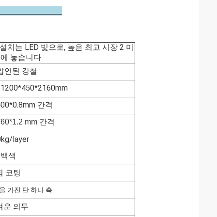
묘사
치는 LED 빛으로, 높은 최고 시장 2 미
반에 놓습니다
압연된 강철
200*450*2160mm
400*0.8mm 간격
60*1.2 mm 간격
kg/layer
백색
힘 코팅
빛을 가진 단 하나 측
벼운 의무