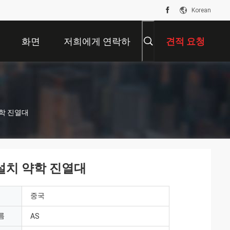
Korean
화면
저희에게 연락하
견적 요청
십시오
약학 진열대
반설치 약학 진열대
중국
름
AS