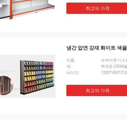
최고의 가격
냉간 압연 강재 화이트 색
이름:
슈퍼마켓 디스
색:
백색은 (OEM
사이즈:
1200*450*
최고의 가격