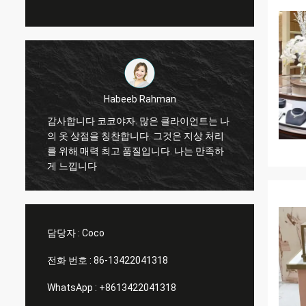
eb Rahman
Marco galletti
. 많은 클라이언트는 나
항상 저를 위한 좋은 일이라고 행해지
니다. 그것은 지상 처리
신! 크리스마스 상점 창 전시 선반은 
품질입니다. 나는 만족하
습니다. 설치 후에, 우리는 당신에게 
보낼 것입니다. 많은 감사.
담당자 :
Coco
전화 번호 :
86-13422041318
WhatsApp :
+8613422041318