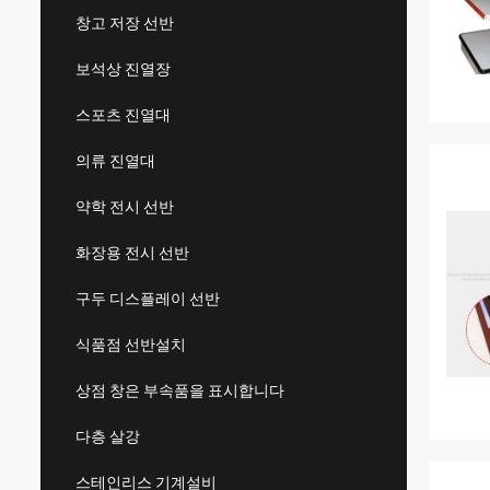
창고 저장 선반
보석상 진열장
스포츠 진열대
의류 진열대
약학 전시 선반
화장용 전시 선반
구두 디스플레이 선반
식품점 선반설치
상점 창은 부속품을 표시합니다
다층 살강
스테인리스 기계설비