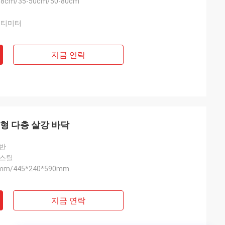
58cm/35-50cm/50-80cm
 센티미터
지금 연락
형 다층 살강 바닥
선반
 스틸
5mm/445*240*590mm
지금 연락