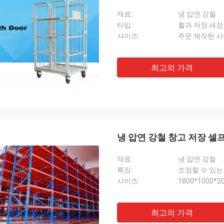
재료:
냉 압연 강철
타입:
휠과 저장 새장
사이즈:
주문 제작된 
최고의 가격
냉 압연 강철 창고 저장 셀
재료:
냉 압연 강철
특징:
조정할 수 있는
사이즈:
1800*1000*
최고의 가격