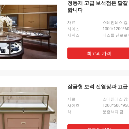
청동제 고급 보석점은 달걀
합니다
재료:
스테인레스 강,
사이즈:
1000/1200*6
서피스:
니스를 난로로 
Fernando
는 당
당신의 선반을 위한 감사합니다. 나의 스포츠
최고의 가격
도착했
장비 창고는 지금 정돈되어 있 봅니다. 그리
그림을
고 나는 스포츠 상품을 위한 전시실을 하기
위하여 활주하고 있습니다. 저가 그것을 나중
에 디자인할 것을 도우십시오.
잠금형 보석 진열장과 고급 
재료:
스테인레스 강,
사이즈:
1200*500*9
색:
분홍색과 금