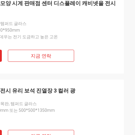
 모양 시계 판매점 센터 디스플레이 캐비넷을 전시
 템퍼드 글라스
00*950mm
데우는 전기 도금하고 높은 고온
Habeeb Rahman
감사합니다 코코야자. 많은 클라이언트는 나
지금 연락
의 옷 상점을 칭찬합니다. 그것은 지상 처리
를 위해 매력 최고 품질입니다. 나는 만족하
게 느낍니다
전시 유리 보석 진열장 3 컬러 광
 목판, 템퍼드 글라스
50mm 또는 500*500*1350mm