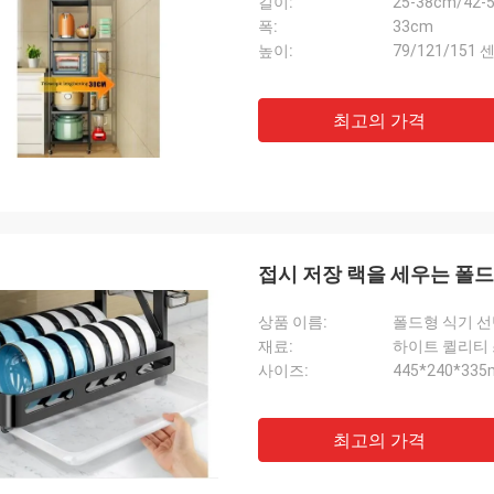
길이:
25-38cm/42-
폭:
33cm
높이:
79/121/151
최고의 가격
접시 저장 랙을 세우는 폴드
상품 이름:
폴드형 식기 
재료:
하이트 퀼리티
사이즈:
445*240*33
최고의 가격