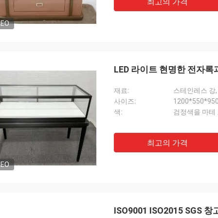
최고의 가격
DEO
LED 라이트 현명한 전자록
재료:
스테인레스 강,
사이즈:
1200*550*9
색:
검정색을 마테
최고의 가격
DEO
ISO9001 ISO2015 S