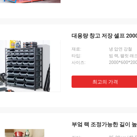
대용량 창고 저장 셀프 2000
재료:
냉 압연 강철
타입:
빔 랙, 팰릿 래
사이즈:
2000*600*
최고의 가격
부엌 랙 조정가능한 길이 높