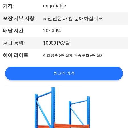
negotiable
가격:
에
대
포장 세부 사항:
& 안전한 패킹 분해하십시오
하
배달 시간:
20~30일
여
공급 능력:
10000 PC/달
,
하이 라이트:
산업 금속 선반설치
금속 구조 선반설치
공
장
최고의 가격
여
행
품