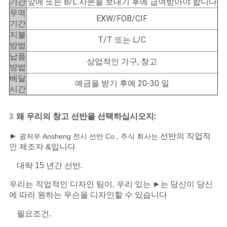
앞에 또는 B/L 사본을 보내기 후에 급여받아야 합니다
기간
무역
EXW/FOB/CIF
기간
PRIVACY
지불
T/T 또는 L/C
POLICY
방법
납품
상업적인 가구, 창고
방법
배달
예금을 받기 후에 20-30 일
시간
왜 우리의 창고 선반을 선택하십시오지:
3.
►
선반의 직업적
광저우 Ansheng 전시 선반 Co., 주식 회사는
인 제조자 &입니다
대략 15 년간 선반.
우리는 직업적인 디자인 팀이, 우리 있는
►는
당신이 당신
에 따라 원하는 무슨을 디자인할 수 있습니다
필요조건.