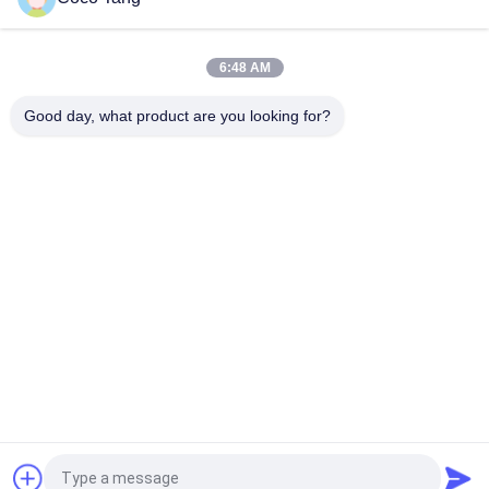
ISO9001 ISO2015 SGS 창고 스태커블 창고는 선반으로 가둡니다
6:48 AM
대용량 창고 저장 셀프 2000*600*2000mm 주형 창고 보관대
Good day, what product are you looking for?
모든
슈퍼마켓 전시 선반
상점 전시 선반설치
설치
창고 저장 선반
보석상 진열장
스포츠 진열대
의류 진열대
약학 전시 선반
화장용 전시 선반
견적 요청