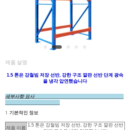
질
관
리
연
락
제품 설명
주
1.5 톤은 강철빔 저장 선반, 강한 구조 깔판 선반 단계 광속
세
을 냉각 압연했습니다
요
세부사항 묘사
인
기본적인 정보
1.
용
1.5 톤은 강철빔 저장 선반, 강한 구조 깔판 선반
제품 이름