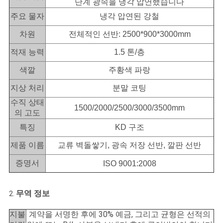
단계 광속을 냉각 압연했습니다
문
주요 물자
냉각 압연된 강철
을
차원
전체적인 선반: 2500*900*3000mm
요
적재 능력
1.5 톤/층
구
색깔
주황색 파랑
하
지상 처리
분말 코팅
세
수직 상태
1500/2000/2500/3000/3500mm
의 고도
요
특징
KD 구조
제품 이름
교류 벽돌쌓기, 광속 저장 선반, 깔판 선반
사
증명서
ISO 9001:2008
이
무역 정보
2.
트
계약을 서명한 후에 30% 예금, 그리고 균형은 선적의
지불
맵