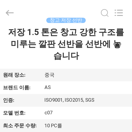
©
2018
-
2026
Guangzhou
창고 저장 선반
Ansheng
Display
저장 1.5 톤은 창고 강한 구조를
집
Shelves
Co.,Ltd.
All
미루는 깔판 선반을 선반에 놓
Rights
Reserved.
제
습니다
품
원래 장소:
중국
화
AS
브랜드 이름:
면
ISO9001, ISO2015, SGS
인증:
c07
모델 번호:
우
최소 주문 수량:
10 PC를
리